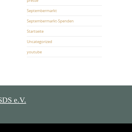
presse
Septembermarkt
Septembermarkt-Spenden
Startseite
Uncategorized
youtube
SDS e.V.