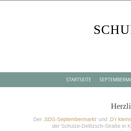
Skip
to
content
SCHU
Skip
STARTSEITE
SEPTEMBERM
to
content
Herzl
Der ‚
SDS-Septembermarkt
‘ und ‚
D’r klein
der Schulze-Delitzsch-Straße in 