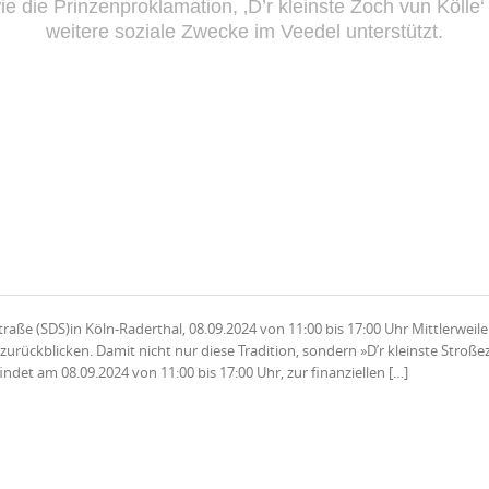
e die Prinzenproklamation, ‚D’r kleinste Zoch vun Kölle
weitere soziale Zwecke im Veedel unterstützt.
traße (SDS)in Köln-Raderthal, 08.09.2024 von 11:00 bis 17:00 Uhr Mittlerweil
urückblicken. Damit nicht nur diese Tradition, sondern »D’r kleinste Stroß
indet am 08.09.2024 von 11:00 bis 17:00 Uhr, zur finanziellen […]