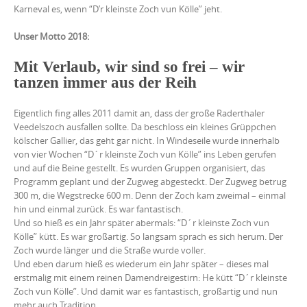
Karneval es, wenn “D’r kleinste Zoch vun Kölle” jeht.
Unser Motto 2018:
Mit Verlaub, wir sind so frei – wir
tanzen immer aus der Reih
Eigentlich fing alles 2011 damit an, dass der große Raderthaler
Veedelszoch ausfallen sollte. Da beschloss ein kleines Grüppchen
kölscher Gallier, das geht gar nicht. In Windeseile wurde innerhalb
von vier Wochen “D´r kleinste Zoch vun Kölle” ins Leben gerufen
und auf die Beine gestellt. Es wurden Gruppen organisiert, das
Programm geplant und der Zugweg abgesteckt. Der Zugweg betrug
300 m, die Wegstrecke 600 m. Denn der Zoch kam zweimal – einmal
hin und einmal zurück. Es war fantastisch.
Und so hieß es ein Jahr später abermals: “D´r kleinste Zoch vun
Kölle” kütt. Es war großartig. So langsam sprach es sich herum. Der
Zoch wurde länger und die Straße wurde voller.
Und eben darum hieß es wiederum ein Jahr später – dieses mal
erstmalig mit einem reinen Damendreigestirn: He kütt “D´r kleinste
Zoch vun Kölle”. Und damit war es fantastisch, großartig und nun
mehr auch Tradition.