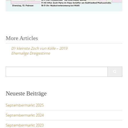
Post
More Articles
navigation
D’r kleinste Zoch vun Kölle – 2019
Ehemalige Dreigestirne
Search
for:
Neueste Beiträge
Septembermarkt 2025
Septembermarkt 2024
Septembermarkt 2023